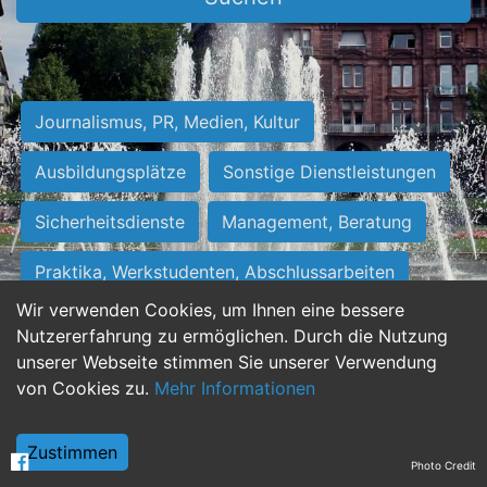
Journalismus, PR, Medien, Kultur
Ausbildungsplätze
Sonstige Dienstleistungen
Sicherheitsdienste
Management, Beratung
Praktika, Werkstudenten, Abschlussarbeiten
Wir verwenden Cookies, um Ihnen eine bessere
Personalwesen
Assistenz, Sekretariat
Nutzererfahrung zu ermöglichen. Durch die Nutzung
unserer Webseite stimmen Sie unserer Verwendung
Hilfskräfte, Aushilfs- und Nebenjobs
von Cookies zu.
Mehr Informationen
Einkauf, Logistik, Materialwirtschaft
Zustimmen
Photo Credit
Weiterbildung, Studium, duale Ausbildung