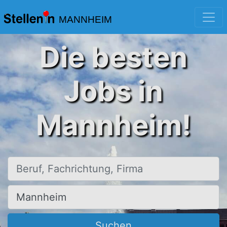
MANNHEIM
Die besten
Jobs in
Mannheim!
Beruf, Fachrichtung, Firma
Ort, Stadt
Suchen