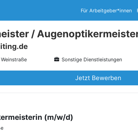
Für Arbeitgeber*innen
eister / Augenoptikermeiste
iting.de
 Weinstraße
Sonstige Dienstleistungen
Jetzt Bewerben
kermeisterin (m/w/d)
ße