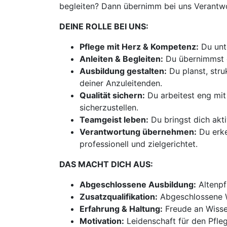
begleiten? Dann übernimm bei uns Verantwo
DEINE ROLLE BEI UNS:
Pflege mit Herz & Kompetenz:
Du unte
Anleiten & Begleiten:
Du übernimmst d
Ausbildung gestalten:
Du planst, stru
deiner Anzuleitenden.
Qualität sichern:
Du arbeitest eng mit
sicherzustellen.
Teamgeist leben:
Du bringst dich akt
Verantwortung übernehmen:
Du erke
professionell und zielgerichtet.
DAS MACHT DICH AUS:
Abgeschlossene Ausbildung:
Altenpf
Zusatzqualifikation:
Abgeschlossene We
Erfahrung & Haltung:
Freude an Wisse
Motivation:
Leidenschaft für den Pfl