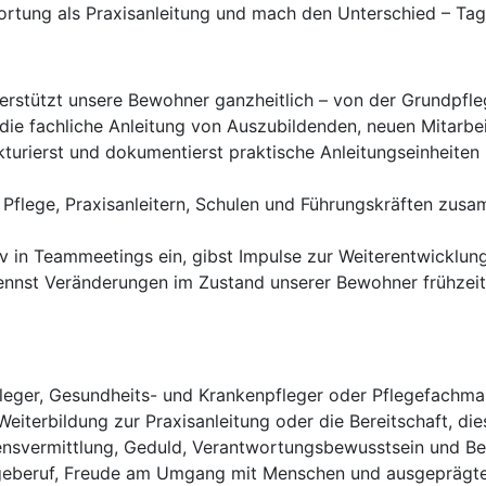
rtung als Praxisanleitung und mach den Unterschied – Tag 
rstützt unsere Bewohner ganzheitlich – von der Grundpfle
ie fachliche Anleitung von Auszubildenden, neuen Mitarbei
kturierst und dokumentierst praktische Anleitungseinheiten 
 Pflege, Praxisanleitern, Schulen und Führungskräften zu
iv in Teammeetings ein, gibst Impulse zur Weiterentwicklun
nnst Veränderungen im Zustand unserer Bewohner frühzeitig
leger, Gesundheits- und Krankenpfleger oder Pflegefachma
iterbildung zur Praxisanleitung oder die Bereitschaft, die
nsvermittlung, Geduld, Verantwortungsbewusstsein und Beg
egeberuf, Freude am Umgang mit Menschen und ausgeprägte