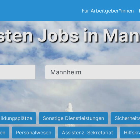
Für Arbeitgeber*innen
sten Jobs in Ma
Ort, Stadt
ildungsplätze
Sonstige Dienstleistungen
Sicherheit
ten
Personalwesen
Assistenz, Sekretariat
Hilfsk