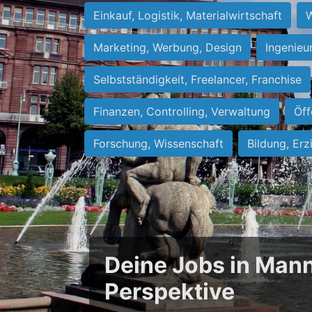
Einkauf, Logistik, Materialwirtschaft
W
Marketing, Werbung, Design
Ingenieu
Selbstständigkeit, Freelancer, Franchise
Finanzen, Controlling, Verwaltung
Öff
Forschung, Wissenschaft
Bildung, Erz
Deine Jobs in Mann
Perspektive