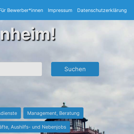
Für Bewerber*innen
Impressum
Datenschutzerklärung
nnheim!
Suchen
sdienste
Management, Beratung
räfte, Aushilfs- und Nebenjobs