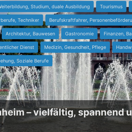
eiterbildung, Studium, duale Ausbildung
Tourismus
rberufe, Techniker
Berufskraftfahrer, Personenbeförder
Architektur, Bauwesen
Gastronomie
Finanzen, Ba
entlicher Dienst
Medizin, Gesundheit, Pflege
Handwe
iehung, Soziale Berufe
heim – vielfältig, spannend 