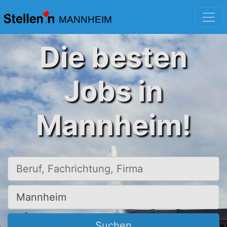
MANNHEIM
Die besten
Jobs in
Mannheim!
Beruf, Fachrichtung, Firma
Ort, Stadt
Suchen