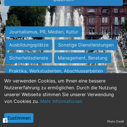
Journalismus, PR, Medien, Kultur
Ausbildungsplätze
Sonstige Dienstleistungen
Sicherheitsdienste
Management, Beratung
Praktika, Werkstudenten, Abschlussarbeiten
Wir verwenden Cookies, um Ihnen eine bessere
Personalwesen
Assistenz, Sekretariat
Nutzererfahrung zu ermöglichen. Durch die Nutzung
unserer Webseite stimmen Sie unserer Verwendung
Hilfskräfte, Aushilfs- und Nebenjobs
von Cookies zu.
Mehr Informationen
Einkauf, Logistik, Materialwirtschaft
Zustimmen
Photo Credit
Weiterbildung, Studium, duale Ausbildung