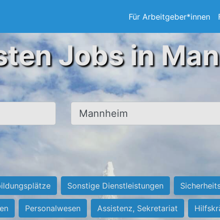
Für Arbeitgeber*innen
sten Jobs in Ma
Ort, Stadt
ildungsplätze
Sonstige Dienstleistungen
Sicherheit
ten
Personalwesen
Assistenz, Sekretariat
Hilfsk