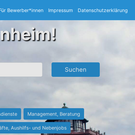
Für Bewerber*innen
Impressum
Datenschutzerklärung
nnheim!
Suchen
sdienste
Management, Beratung
räfte, Aushilfs- und Nebenjobs