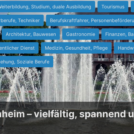
eiterbildung, Studium, duale Ausbildung
Tourismus
rberufe, Techniker
Berufskraftfahrer, Personenbeförder
Architektur, Bauwesen
Gastronomie
Finanzen, Ba
entlicher Dienst
Medizin, Gesundheit, Pflege
Handwe
iehung, Soziale Berufe
heim – vielfältig, spannend 