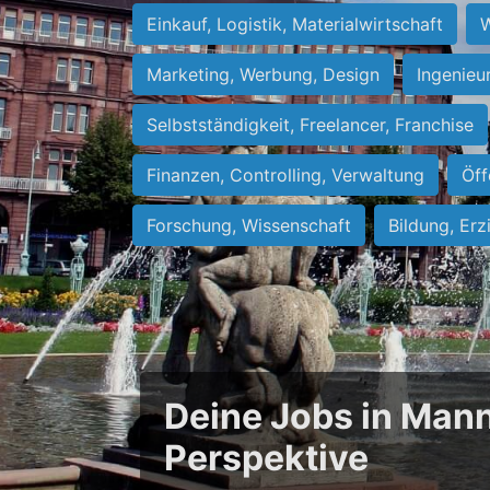
Einkauf, Logistik, Materialwirtschaft
W
Marketing, Werbung, Design
Ingenieu
Selbstständigkeit, Freelancer, Franchise
Finanzen, Controlling, Verwaltung
Öff
Forschung, Wissenschaft
Bildung, Erz
Deine Jobs in Mann
Perspektive