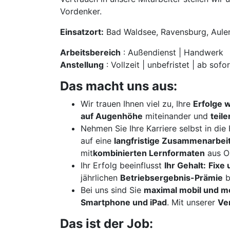
Vordenker.
Einsatzort:
Bad Waldsee, Ravensburg, Aule
Arbeitsbereich
: Außendienst | Handwerk
Anstellung
: Vollzeit | unbefristet | ab sofor
Das macht uns aus:
Wir trauen Ihnen viel zu, Ihre
Erfolge 
auf Augenhöhe
miteinander und
teil
Nehmen Sie Ihre Karriere selbst in di
auf eine
langfristige Zusammenarbei
mit
kombinierten Lernformaten
aus On
Ihr Erfolg beeinflusst
Ihr Gehalt:
Fixe 
jährlichen
Betriebsergebnis-Prämie
b
Bei uns sind Sie
maximal mobil und m
Smartphone und iPad
. Mit unserer
Ve
Das ist der Job: