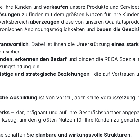
e Ihre Kunden und
verkaufen
unsere Produkte und Services
Lösungen
zu finden mit dem größten Nutzen für Ihre Kunden
erksbereich,
überzeugen
diese von unseren Qualitätsprodu
tronischen Anbindungsmöglichkeiten und
bauen
die Gesch
antwortlich
. Dabei ist Ihnen die Unterstützung
eines
star
n sicher.
Kunden, erkennen den Bedarf
und binden die RECA Spezialis
ösungsfindung ein.
ristige und
strategische Beziehungen
, die auf Vertrauen 
che Ausbildung
ist von Vorteil, aber keine Voraussetzung. 
erks
– klar, prägnant und auf Ihre Gesprächspartner angepas
erkzeug, um den größten Nutzen für Ihre Kunden zu generie
he schaffen Sie
planbare und wirkungsvolle Strukturen
.