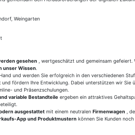
ndorf, Weingarten
t
werden gesehen
, wertgeschätzt und gemeinsam gefeiert. 
en unser Wissen
.
e Hand und werden Sie erfolgreich in den verschiedenen Stu
t
und fördern Ihre Entwicklung. Dabei unterstützen wir Sie ü
line- und Präsenzschulungen.
und variable Bestandteile
ergeben ein attraktives Gehaltsp
eteiligt.
odern ausgestattet
mit einem neutralen
Firmenwagen
, de
rkaufs-App und Produktmustern
können Sie Kunden noch 