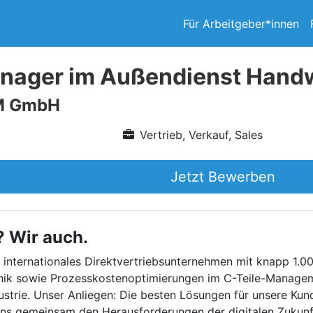
Für Arbeitgeber*innen
nager im Außendienst Hand
M GmbH
Vertrieb, Verkauf, Sales
Jetzt Bewerben
? Wir auch.
internationales Direktvertriebsunternehmen mit knapp 1.00
hnik sowie Prozesskostenoptimierungen im C-Teile-Managem
strie. Unser Anliegen: Die besten Lösungen für unsere Kun
r uns gemeinsam den Herausforderungen der digitalen Zukunf