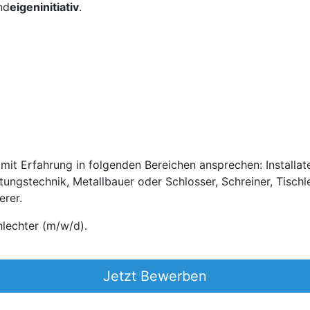
nd
eigeninitiativ
.
it Erfahrung in folgenden Bereichen ansprechen: Installateu
ftungstechnik, Metallbauer oder Schlosser, Schreiner, Tischl
erer.
lechter (m/w/d).
Jetzt Bewerben