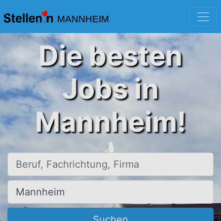
MANNHEIM
Die besten
Jobs in
Mannheim!
Beruf, Fachrichtung, Firma
Ort, Stadt
Suchen