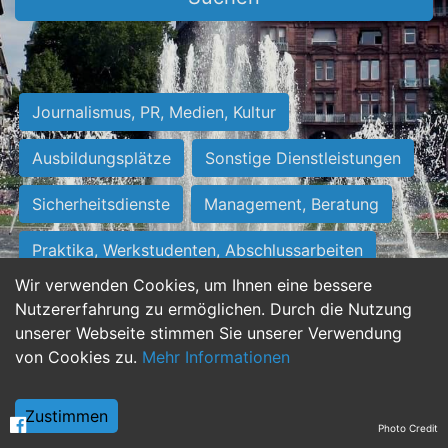
Journalismus, PR, Medien, Kultur
Ausbildungsplätze
Sonstige Dienstleistungen
Sicherheitsdienste
Management, Beratung
Praktika, Werkstudenten, Abschlussarbeiten
Wir verwenden Cookies, um Ihnen eine bessere
Personalwesen
Assistenz, Sekretariat
Nutzererfahrung zu ermöglichen. Durch die Nutzung
unserer Webseite stimmen Sie unserer Verwendung
Hilfskräfte, Aushilfs- und Nebenjobs
von Cookies zu.
Mehr Informationen
Einkauf, Logistik, Materialwirtschaft
Zustimmen
Photo Credit
Weiterbildung, Studium, duale Ausbildung