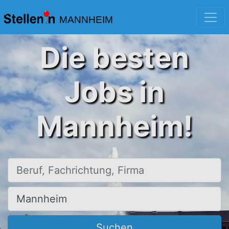
MANNHEIM
Die besten
Jobs in
Mannheim!
Beruf, Fachrichtung, Firma
Ort, Stadt
Suchen