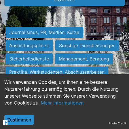
Journalismus, PR, Medien, Kultur
Ausbildungsplätze
Sonstige Dienstleistungen
Sicherheitsdienste
Management, Beratung
Praktika, Werkstudenten, Abschlussarbeiten
Wir verwenden Cookies, um Ihnen eine bessere
Personalwesen
Assistenz, Sekretariat
Nutzererfahrung zu ermöglichen. Durch die Nutzung
unserer Webseite stimmen Sie unserer Verwendung
Hilfskräfte, Aushilfs- und Nebenjobs
von Cookies zu.
Mehr Informationen
Einkauf, Logistik, Materialwirtschaft
Zustimmen
Photo Credit
Weiterbildung, Studium, duale Ausbildung