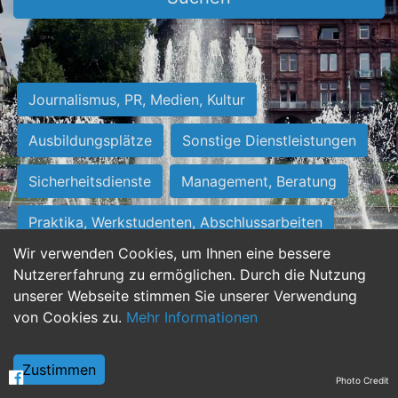
Journalismus, PR, Medien, Kultur
Ausbildungsplätze
Sonstige Dienstleistungen
Sicherheitsdienste
Management, Beratung
Praktika, Werkstudenten, Abschlussarbeiten
Wir verwenden Cookies, um Ihnen eine bessere
Personalwesen
Assistenz, Sekretariat
Nutzererfahrung zu ermöglichen. Durch die Nutzung
unserer Webseite stimmen Sie unserer Verwendung
Hilfskräfte, Aushilfs- und Nebenjobs
von Cookies zu.
Mehr Informationen
Einkauf, Logistik, Materialwirtschaft
Zustimmen
Photo Credit
Weiterbildung, Studium, duale Ausbildung