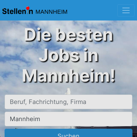
MANNHEIM
Die besten
Jobs in
Mannheim!
Beruf, Fachrichtung, Firma
Ort, Stadt
Suchen