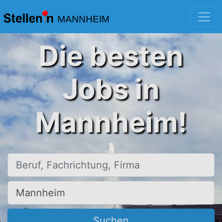
MANNHEIM
Die besten
Jobs in
Mannheim!
Beruf, Fachrichtung, Firma
Ort, Stadt
Suchen