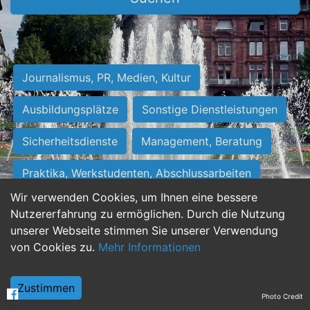
Journalismus, PR, Medien, Kultur
Ausbildungsplätze
Sonstige Dienstleistungen
Sicherheitsdienste
Management, Beratung
Praktika, Werkstudenten, Abschlussarbeiten
Wir verwenden Cookies, um Ihnen eine bessere
Personalwesen
Assistenz, Sekretariat
Nutzererfahrung zu ermöglichen. Durch die Nutzung
unserer Webseite stimmen Sie unserer Verwendung
Hilfskräfte, Aushilfs- und Nebenjobs
von Cookies zu.
Mehr Informationen
Einkauf, Logistik, Materialwirtschaft
Zustimmen
Photo Credit
Weiterbildung, Studium, duale Ausbildung