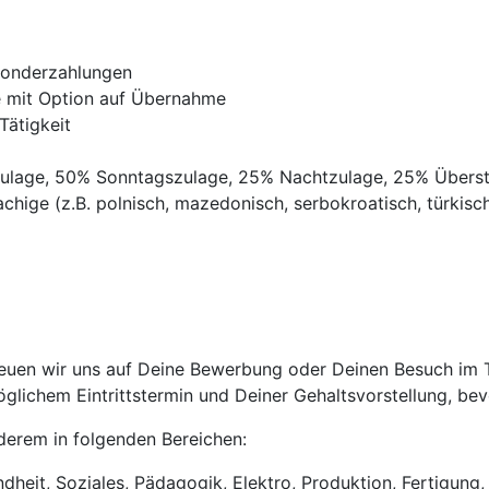
Sonderzahlungen
ve mit Option auf Übernahme
Tätigkeit
gszulage, 50% Sonntagszulage, 25% Nachtzulage, 25% Übers
chige (z.B. polnisch, mazedonisch, serbokroatisch, türkisch,
uen wir uns auf Deine Bewerbung oder Deinen Besuch im Tri
lichem Eintrittstermin und Deiner Gehaltsvorstellung, bevo
anderem in folgenden Bereichen:
heit, Soziales, Pädagogik, Elektro, Produktion, Fertigung, 